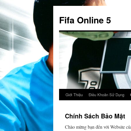
Fifa Online 5
Giới Thiệu
Điều Khoản Sử Dụng
Chuyển
đến
Chính Sách Bảo Mật
nội
Chào mừng bạn đến với Website của 
dung