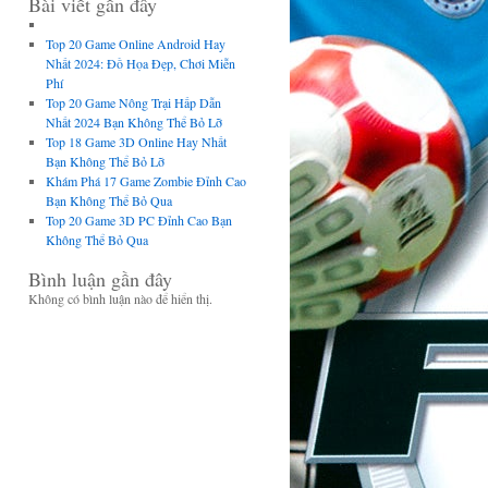
Bài viết gần đây
Top 20 Game Online Android Hay
Nhất 2024: Đồ Họa Đẹp, Chơi Miễn
Phí
Top 20 Game Nông Trại Hấp Dẫn
Nhất 2024 Bạn Không Thể Bỏ Lỡ
Top 18 Game 3D Online Hay Nhất
Bạn Không Thể Bỏ Lỡ
Khám Phá 17 Game Zombie Đỉnh Cao
Bạn Không Thể Bỏ Qua
Top 20 Game 3D PC Đỉnh Cao Bạn
Không Thể Bỏ Qua
Bình luận gần đây
Không có bình luận nào để hiển thị.