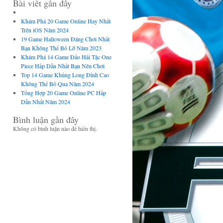
Bài viết gần đây
Khám Phá 20 Game Online Hay Nhất
Trên iOS Năm 2024
19 Game Halloween Đáng Chơi Nhất
Bạn Không Thể Bỏ Lỡ Năm 2023
Khám Phá 14 Game Đảo Hải Tặc One
Piece Hấp Dẫn Nhất Bạn Nên Chơi
Top 14 Game Khủng Long Đỉnh Cao
Không Thể Bỏ Qua Năm 2024
Tổng Hợp 20 Game Online PC Hấp
Dẫn Nhất Năm 2024
Bình luận gần đây
Không có bình luận nào để hiển thị.