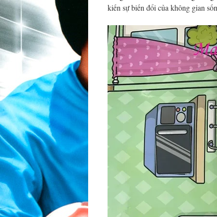
kiến sự biến đổi của không gian số