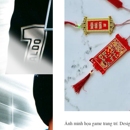
Ảnh minh họa game trang trí: Des