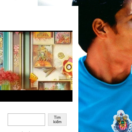
Tìm
kiếm