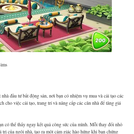
Sims
 nhà đầu tư bất động sản, nơi bạn có nhiệm vụ mua và cải tạo các
h cho việc cải tạo, trang trí và nâng cấp các căn nhà để tăng giá
ạn có thể thấy ngay kết quả công sức của mình. Mỗi thay đổi nhỏ
á trị của ngôi nhà, tạo ra một cảm giác hào hứng khi bạn chứng