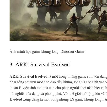
Ảnh minh họa game khủng long: Dinosaur Game
3. ARK: Survival Evolved
ARK: Survival Evolved
là một trong những game sinh tồn đáng
phải sống sót trên một hòn đảo đầy khủng long và các sinh vật 
thuần là việc sinh tồn, mà còn cho phép người chơi tách biệt và
trải nghiệm đa dạng và phong phú. Với thế giới mở rộng lớn và 
Evolved
xứng đáng là một trong những tựa game khủng long hà