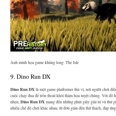
Ảnh minh họa game khủng long: The Isle
9. Dino Run DX
Dino Run DX
là một game platformer thú vị, nơi người chơi đi
cuộc chạy đua để trốn thoát khỏi thảm họa tuyệt chủng. Với đồ 
Dino Run DX
nhẹn,
mang đến những phút giây giải trí và thư g
nhiều chế độ chơi khác nhau, từ đơn giản đến thử thách, đáp ứn