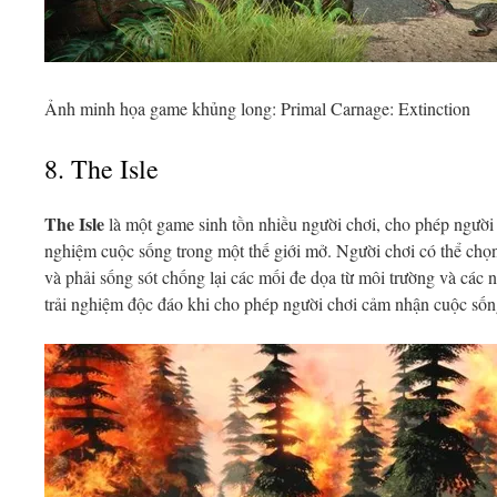
Ảnh minh họa game khủng long: Primal Carnage: Extinction
8. The Isle
The Isle
là một game sinh tồn nhiều người chơi, cho phép người 
nghiệm cuộc sống trong một thế giới mở. Người chơi có thể chọn
và phải sống sót chống lại các mối đe dọa từ môi trường và các 
trải nghiệm độc đáo khi cho phép người chơi cảm nhận cuộc sốn