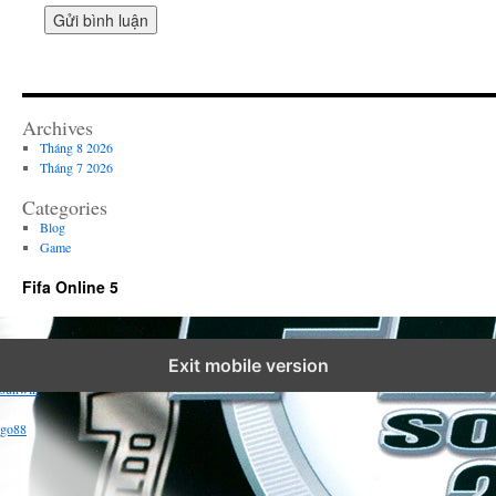
Archives
Tháng 8 2026
Tháng 7 2026
Categories
Blog
Game
Fifa Online 5
rikvip
Exit mobile version
sunwin
go88