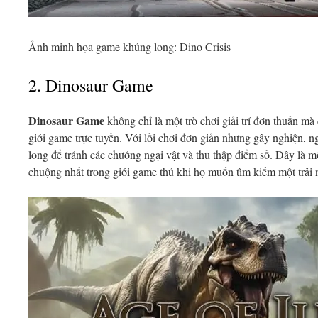
Ảnh minh họa game khủng long: Dino Crisis
2. Dinosaur Game
Dinosaur Game
không chỉ là một trò chơi giải trí đơn thuần mà 
giới game trực tuyến. Với lối chơi đơn giản nhưng gây nghiện, 
long để tránh các chướng ngại vật và thu thập điểm số. Đây là m
chuộng nhất trong giới game thủ khi họ muốn tìm kiếm một trải 