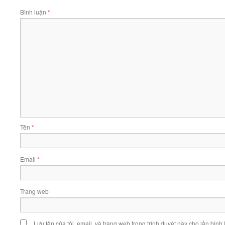
Bình luận
*
Tên
*
Email
*
Trang web
Lưu tên của tôi, email, và trang web trong trình duyệt này cho lần bình l