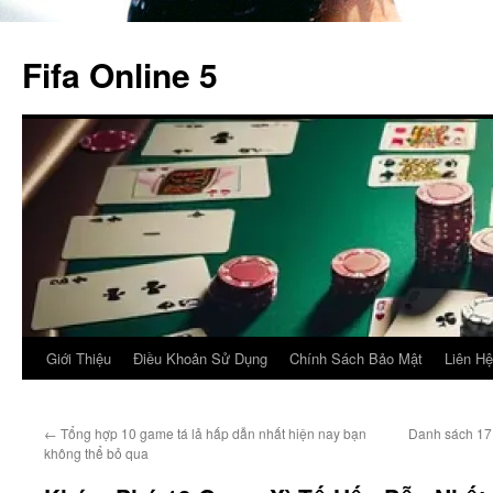
Fifa Online 5
Giới Thiệu
Điều Khoản Sử Dụng
Chính Sách Bảo Mật
Liên Hệ
Chuyển
đến
←
Tổng hợp 10 game tá lả hấp dẫn nhất hiện nay bạn
Danh sách 17
nội
không thể bỏ qua
dung