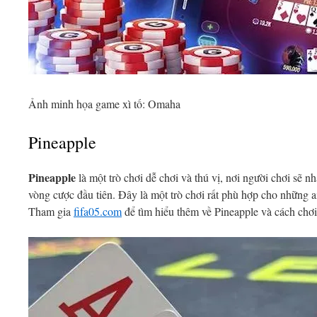
Ảnh minh họa game xì tố: Omaha
Pineapple
Pineapple
là một trò chơi dễ chơi và thú vị, nơi người chơi sẽ nhậ
vòng cược đầu tiên. Đây là một trò chơi rất phù hợp cho những a
Tham gia
fifa05.com
để tìm hiểu thêm về Pineapple và cách chơi