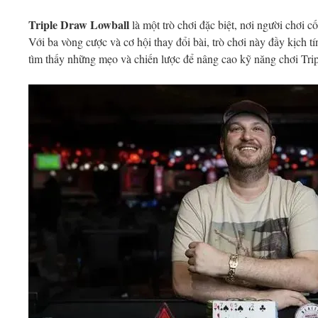
Triple Draw Lowball
là một trò chơi đặc biệt, nơi người chơi cố
Với ba vòng cược và cơ hội thay đổi bài, trò chơi này đầy kịch t
tìm thấy những mẹo và chiến lược để nâng cao kỹ năng chơi Tri