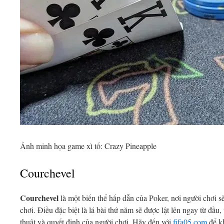
Ảnh minh họa game xì tố: Crazy Pineapple
Courchevel
Courchevel
là một biến thể hấp dẫn của Poker, nơi người chơi sẽ
chơi. Điều đặc biệt là lá bài thứ năm sẽ được lật lên ngay từ đầu,
thuật và quyết định của người chơi. Hãy đến với
fifa05.com
để kh