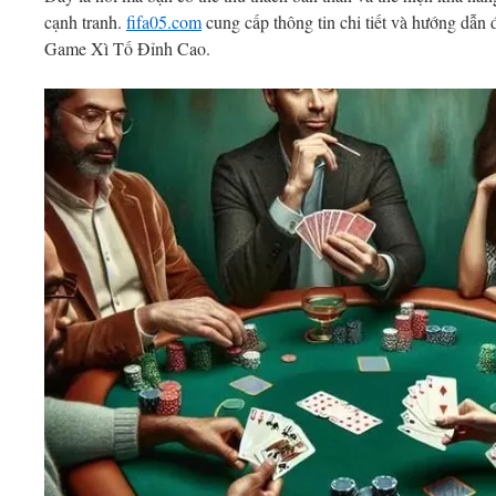
cạnh tranh.
fifa05.com
cung cấp thông tin chi tiết và hướng dẫn đ
Game Xì Tố Đỉnh Cao.