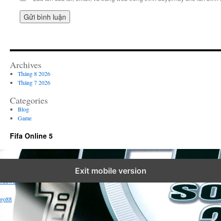
Archives
Tháng 8 2026
Tháng 7 2026
Categories
Blog
Game
Fifa Online 5
rikvip
Exit mobile version
sunwin
go88