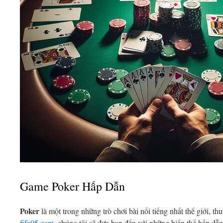
Game Poker Hấp Dẫn
Poker
là một trong những trò chơi bài nổi tiếng nhất thế giới, thu
fifa05.com
, chúng tôi sẽ đưa bạn đến với những biến thể hấp dẫn