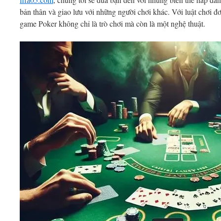
bản thân và giao lưu với những người chơi khác. Với luật chơi 
game Poker không chỉ là trò chơi mà còn là một nghệ thuật.