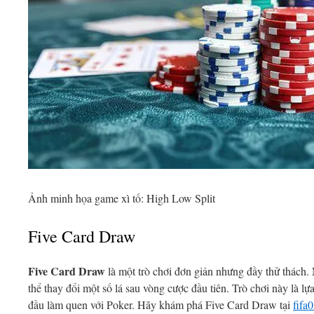
Ảnh minh họa game xì tố: High Low Split
Five Card Draw
Five Card Draw
là một trò chơi đơn giản nhưng đầy thử thách.
thể thay đổi một số lá sau vòng cược đầu tiên. Trò chơi này là lự
đầu làm quen với Poker. Hãy khám phá Five Card Draw tại
fifa