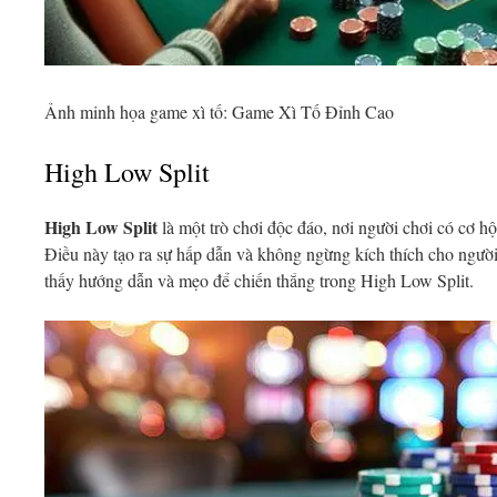
Ảnh minh họa game xì tố: Game Xì Tố Đỉnh Cao
High Low Split
High Low Split
là một trò chơi độc đáo, nơi người chơi có cơ hội
Điều này tạo ra sự hấp dẫn và không ngừng kích thích cho người
thấy hướng dẫn và mẹo để chiến thắng trong High Low Split.