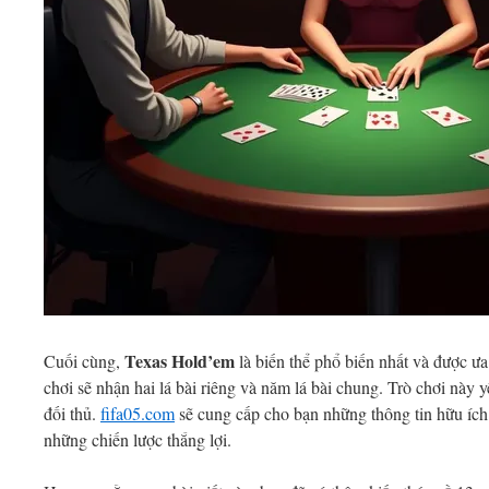
Texas Hold’em
Cuối cùng,
là biến thể phổ biến nhất và được ưa
chơi sẽ nhận hai lá bài riêng và năm lá bài chung. Trò chơi này 
đối thủ.
fifa05.com
sẽ cung cấp cho bạn những thông tin hữu ích 
những chiến lược thắng lợi.