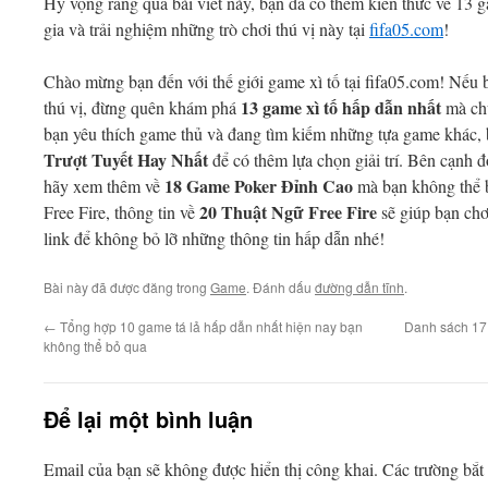
Hy vọng rằng qua bài viết này, bạn đã có thêm kiến thức về 13 
gia và trải nghiệm những trò chơi thú vị này tại
fifa05.com
!
Chào mừng bạn đến với thế giới game xì tố tại fifa05.com! Nếu
13 game xì tố hấp dẫn nhất
thú vị, đừng quên khám phá
mà chú
bạn yêu thích game thủ và đang tìm kiếm những tựa game khác,
Trượt Tuyết Hay Nhất
để có thêm lựa chọn giải trí. Bên cạnh 
18 Game Poker Đỉnh Cao
hãy xem thêm về
mà bạn không thể b
20 Thuật Ngữ Free Fire
Free Fire, thông tin về
sẽ giúp bạn chơ
link để không bỏ lỡ những thông tin hấp dẫn nhé!
Bài này đã được đăng trong
Game
. Đánh dấu
đường dẫn tĩnh
.
←
Tổng hợp 10 game tá lả hấp dẫn nhất hiện nay bạn
Danh sách 17
không thể bỏ qua
Để lại một bình luận
Email của bạn sẽ không được hiển thị công khai.
Các trường bắ