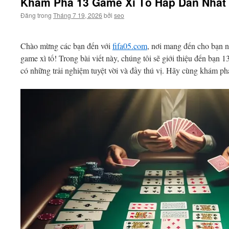
Khám Phá 13 Game Xì Tố Hấp Dẫn Nhất
Đăng trong
Tháng 7 19, 2026
bởi
seo
Chào mừng các bạn đến với
fifa05.com
, nơi mang đến cho bạn nh
game xì tố! Trong bài viết này, chúng tôi sẽ giới thiệu đến bạn 
có những trải nghiệm tuyệt vời và đầy thú vị. Hãy cùng khám ph