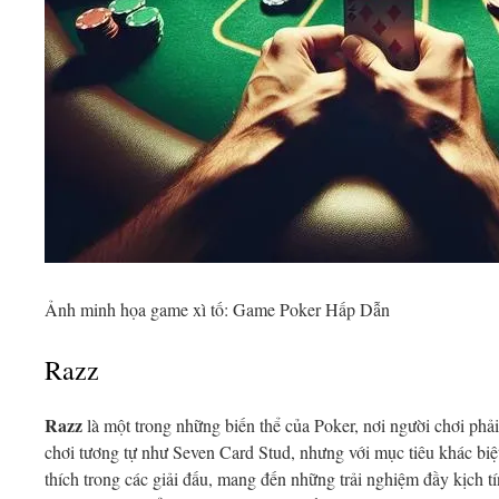
Ảnh minh họa game xì tố: Game Poker Hấp Dẫn
Razz
Razz
là một trong những biến thể của Poker, nơi người chơi phải 
chơi tương tự như Seven Card Stud, nhưng với mục tiêu khác biệ
thích trong các giải đấu, mang đến những trải nghiệm đầy kịch t